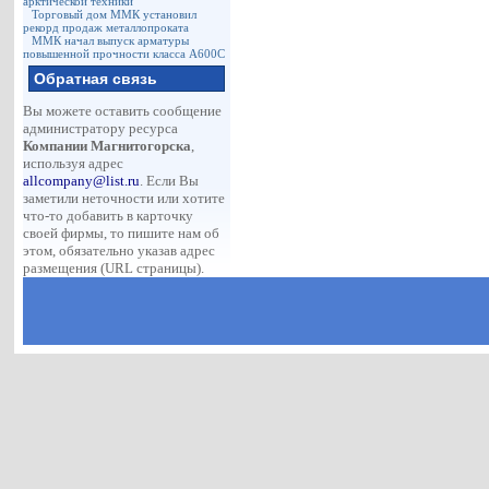
арктической техники
Торговый дом ММК установил
рекорд продаж металлопроката
ММК начал выпуск арматуры
повышенной прочности класса А600С
Обратная связь
Вы можете оставить сообщение
администратору ресурса
Компании Магнитогорска
,
используя адрес
allcompany@list.ru
. Если Вы
заметили неточности или хотите
что-то добавить в карточку
своей фирмы, то пишите нам об
этом, обязательно указав адрес
размещения (URL страницы).