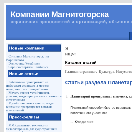
Компании Магнитогорска
справочник предприятий и организаций, объявлен
Новые компании
Я
ищу:
Ситилинк Магнитогорск, ул.
Ворошилова
Каталог статей
Экспертиза Челябинск
Стройэкспертиза Челябинск
Главная страница
Культура. Искусство
Новые статьи
Статьи раздела Планета
Библиотека проигрывает не
цифровым сервисам, а модели
поверхностного потребления
Мечеть теряет устойчивость
участия, когда присутствие становится
Планетарий проигрывает в момент, ко
1.
ситуативным
Музей становится фоном, когда
внимание превращается в поток
Планетарий способен быстро вызывать 
впечатлений
вовлечённого участника.
Пресс-релизы
...
подробнее
ММК развивает технологии
металлопроката для судостроения и