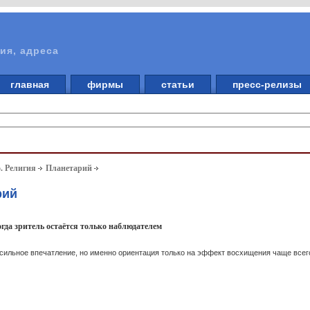
ия, адреса
главная
фирмы
статьи
пресс-релизы
. Религия
Планетарий
рий
гда зритель остаётся только наблюдателем
сильное впечатление, но именно ориентация только на эффект восхищения чаще всег