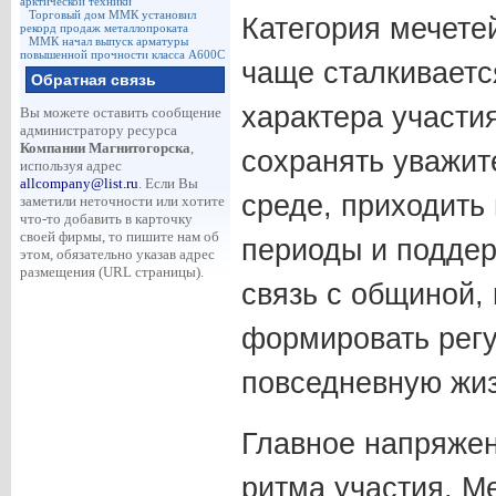
арктической техники
Торговый дом ММК установил
Категория мечете
рекорд продаж металлопроката
ММК начал выпуск арматуры
повышенной прочности класса А600С
чаще сталкиваетс
Обратная связь
характера участи
Вы можете оставить сообщение
администратору ресурса
Компании Магнитогорска
,
сохранять уважит
используя адрес
allcompany@list.ru
. Если Вы
среде, приходить
заметили неточности или хотите
что-то добавить в карточку
своей фирмы, то пишите нам об
периоды и подде
этом, обязательно указав адрес
размещения (URL страницы).
связь с общиной, 
формировать регу
повседневную жиз
Главное напряжен
ритма участия. М