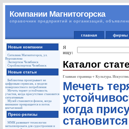
Компании Магнитогорска
справочник предприятий и организаций, объявлен
главная
фирм
Новые компании
Я
ищу:
Ситилинк Магнитогорск, ул.
Ворошилова
Каталог стат
Экспертиза Челябинск
Стройэкспертиза Челябинск
Новые статьи
Главная страница
Культура. Искусство
Библиотека проигрывает не
Мечеть тер
цифровым сервисам, а модели
поверхностного потребления
Мечеть теряет устойчивость
устойчивос
участия, когда присутствие становится
ситуативным
Музей становится фоном, когда
внимание превращается в поток
когда прис
впечатлений
Пресс-релизы
становится
ММК развивает технологии
металлопроката для судостроения и