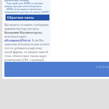
арктической техники
Торговый дом ММК установил
рекорд продаж металлопроката
ММК начал выпуск арматуры
повышенной прочности класса А600С
Обратная связь
Вы можете оставить сообщение
администратору ресурса
Компании Магнитогорска
,
используя адрес
allcompany@list.ru
. Если Вы
заметили неточности или хотите
что-то добавить в карточку
своей фирмы, то пишите нам об
этом, обязательно указав адрес
размещения (URL страницы).
© 2013-
20