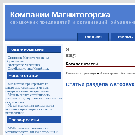
Компании Магнитогорска
справочник предприятий и организаций, объявлен
главная
фирм
Новые компании
Я
ищу:
Ситилинк Магнитогорск, ул.
Ворошилова
Каталог статей
Экспертиза Челябинск
Стройэкспертиза Челябинск
Главная страница
Автосервис. Автото
Новые статьи
Статьи раздела Автозвук 
Библиотека проигрывает не
цифровым сервисам, а модели
поверхностного потребления
Мечеть теряет устойчивость
участия, когда присутствие становится
ситуативным
Музей становится фоном, когда
внимание превращается в поток
впечатлений
Пресс-релизы
ММК развивает технологии
металлопроката для судостроения и