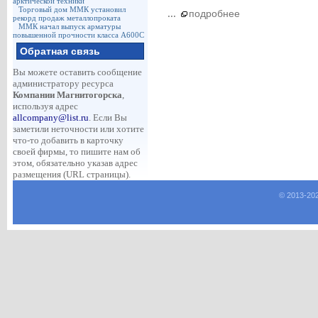
арктической техники
Торговый дом ММК установил
...
подробнее
рекорд продаж металлопроката
ММК начал выпуск арматуры
повышенной прочности класса А600С
Обратная связь
Вы можете оставить сообщение
администратору ресурса
Компании Магнитогорска
,
используя адрес
allcompany@list.ru
. Если Вы
заметили неточности или хотите
что-то добавить в карточку
своей фирмы, то пишите нам об
этом, обязательно указав адрес
размещения (URL страницы).
© 2013-
20