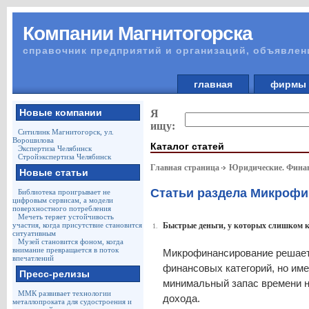
Компании Магнитогорска
справочник предприятий и организаций, объявлен
главная
фирм
Новые компании
Я
ищу:
Ситилинк Магнитогорск, ул.
Ворошилова
Каталог статей
Экспертиза Челябинск
Стройэкспертиза Челябинск
Главная страница
Юридические. Финан
Новые статьи
Статьи раздела Микроф
Библиотека проигрывает не
цифровым сервисам, а модели
поверхностного потребления
Мечеть теряет устойчивость
участия, когда присутствие становится
Быстрые деньги, у которых слишком к
1.
ситуативным
Музей становится фоном, когда
внимание превращается в поток
Микрофинансирование решает 
впечатлений
финансовых категорий, но име
Пресс-релизы
минимальный запас времени н
ММК развивает технологии
дохода.
металлопроката для судостроения и