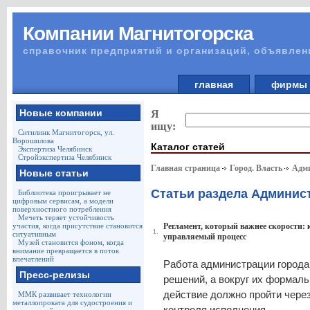
Компании Магнитогорска
справочник предприятий и организаций, объявлен
главная
фирм
Новые компании
Я
ищу:
Ситилинк Магнитогорск, ул.
Ворошилова
Каталог статей
Экспертиза Челябинск
Стройэкспертиза Челябинск
Главная страница
Город. Власть
Адми
Новые статьи
Статьи раздела Админис
Библиотека проигрывает не
цифровым сервисам, а модели
поверхностного потребления
Мечеть теряет устойчивость
участия, когда присутствие становится
Регламент, который важнее скорости:
1.
ситуативным
управляемый процесс
Музей становится фоном, когда
внимание превращается в поток
впечатлений
Работа администрации города 
Пресс-релизы
решений, а вокруг их формал
действие должно пройти через
ММК развивает технологии
металлопроката для судостроения и
контроля исполнения.