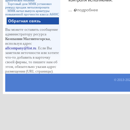
арктической техники
Торговый дом ММК установил
рекорд продаж металлопроката
...
подробнее
ММК начал выпуск арматуры
повышенной прочности класса А600С
Обратная связь
Вы можете оставить сообщение
администратору ресурса
Компании Магнитогорска
,
используя адрес
allcompany@list.ru
. Если Вы
заметили неточности или хотите
что-то добавить в карточку
своей фирмы, то пишите нам об
этом, обязательно указав адрес
размещения (URL страницы).
© 2013-
20