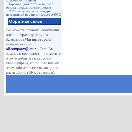
арктической техники
Торговый дом ММК установил
рекорд продаж металлопроката
ММК начал выпуск арматуры
повышенной прочности класса А600С
Обратная связь
Вы можете оставить сообщение
администратору ресурса
Компании Магнитогорска
,
используя адрес
allcompany@list.ru
. Если Вы
заметили неточности или хотите
что-то добавить в карточку
своей фирмы, то пишите нам об
этом, обязательно указав адрес
размещения (URL страницы).