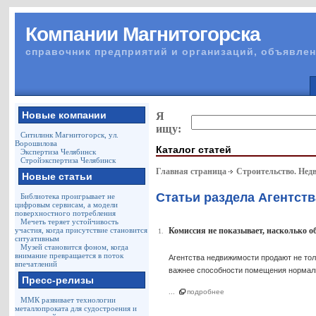
Компании Магнитогорска
справочник предприятий и организаций, объявлен
Новые компании
Я
ищу:
Ситилинк Магнитогорск, ул.
Ворошилова
Каталог статей
Экспертиза Челябинск
Стройэкспертиза Челябинск
Главная страница
Строительство. Нед
Новые статьи
Статьи раздела Агентст
Библиотека проигрывает не
цифровым сервисам, а модели
поверхностного потребления
Мечеть теряет устойчивость
участия, когда присутствие становится
Комиссия не показывает, насколько о
1.
ситуативным
Музей становится фоном, когда
внимание превращается в поток
Агентства недвижимости продают не тол
впечатлений
важнее способности помещения нормаль
Пресс-релизы
...
подробнее
ММК развивает технологии
металлопроката для судостроения и