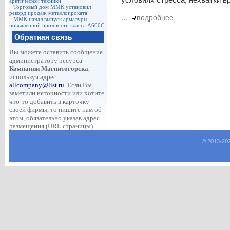
арктической техники
Торговый дом ММК установил
рекорд продаж металлопроката
...
подробнее
ММК начал выпуск арматуры
повышенной прочности класса А600С
Обратная связь
Вы можете оставить сообщение
администратору ресурса
Компании Магнитогорска
,
используя адрес
allcompany@list.ru
. Если Вы
заметили неточности или хотите
что-то добавить в карточку
своей фирмы, то пишите нам об
этом, обязательно указав адрес
размещения (URL страницы).
© 2013-
20