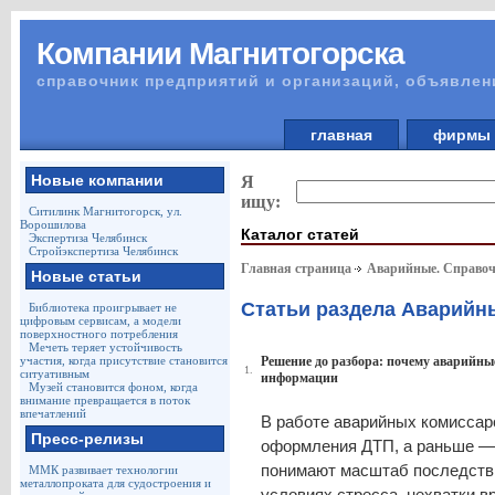
Компании Магнитогорска
справочник предприятий и организаций, объявлен
главная
фирм
Новые компании
Я
ищу:
Ситилинк Магнитогорск, ул.
Ворошилова
Каталог статей
Экспертиза Челябинск
Стройэкспертиза Челябинск
Главная страница
Аварийные. Справоч
Новые статьи
Статьи раздела Аварийн
Библиотека проигрывает не
цифровым сервисам, а модели
поверхностного потребления
Мечеть теряет устойчивость
участия, когда присутствие становится
Решение до разбора: почему аварийны
1.
ситуативным
информации
Музей становится фоном, когда
внимание превращается в поток
впечатлений
В работе аварийных комиссар
Пресс-релизы
оформления ДТП, а раньше — в
понимают масштаб последстви
ММК развивает технологии
металлопроката для судостроения и
условиях стресса, нехватки в