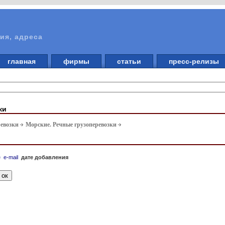
ия, адреса
главная
фирмы
статьи
пресс-релизы
ки
ревозки
Морские. Речные грузоперевозки
е
e-mail
дате добавления