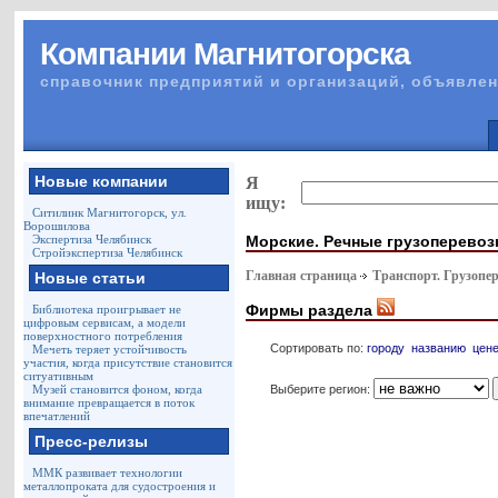
Компании Магнитогорска
справочник предприятий и организаций, объявлен
Новые компании
Я
ищу:
Ситилинк Магнитогорск, ул.
Ворошилова
Морские. Речные грузоперевоз
Экспертиза Челябинск
Стройэкспертиза Челябинск
Главная страница
Транспорт. Грузопе
Новые статьи
Фирмы раздела
Библиотека проигрывает не
цифровым сервисам, а модели
поверхностного потребления
Сортировать по:
городу
названию
цен
Мечеть теряет устойчивость
участия, когда присутствие становится
ситуативным
Выберите регион:
Музей становится фоном, когда
внимание превращается в поток
впечатлений
Пресс-релизы
ММК развивает технологии
металлопроката для судостроения и