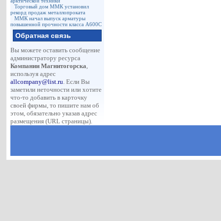
арктической техники
Торговый дом ММК установил
рекорд продаж металлопроката
ММК начал выпуск арматуры
повышенной прочности класса А600С
Обратная связь
Вы можете оставить сообщение
администратору ресурса
Компании Магнитогорска
,
используя адрес
allcompany@list.ru
. Если Вы
заметили неточности или хотите
что-то добавить в карточку
своей фирмы, то пишите нам об
этом, обязательно указав адрес
размещения (URL страницы).