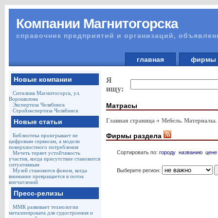
Компании Магнитогорска
справочник предприятий и организаций, объявлен
главная
фирм
Новые компании
Я
ищу:
Ситилинк Магнитогорск, ул.
Ворошилова
Матрасы
Экспертиза Челябинск
Стройэкспертиза Челябинск
Главная страница
Мебель. Материалы.
Новые статьи
Фирмы раздела
Библиотека проигрывает не
цифровым сервисам, а модели
поверхностного потребления
Сортировать по:
городу
названию
цене
Мечеть теряет устойчивость
участия, когда присутствие становится
ситуативным
Выберите регион:
Музей становится фоном, когда
внимание превращается в поток
впечатлений
Пресс-релизы
ММК развивает технологии
металлопроката для судостроения и