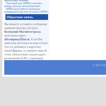
арктической техники
Торговый дом ММК установил
рекорд продаж металлопроката
ММК начал выпуск арматуры
повышенной прочности класса А600С
Обратная связь
Вы можете оставить сообщение
администратору ресурса
Компании Магнитогорска
,
используя адрес
allcompany@list.ru
. Если Вы
заметили неточности или хотите
что-то добавить в карточку
своей фирмы, то пишите нам об
этом, обязательно указав адрес
размещения (URL страницы).
© 2013-
20