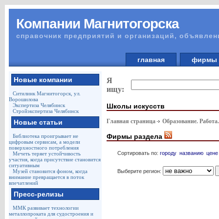
Компании Магнитогорска
справочник предприятий и организаций, объявлен
главная
фирм
Новые компании
Я
ищу:
Ситилинк Магнитогорск, ул.
Ворошилова
Школы искусств
Экспертиза Челябинск
Стройэкспертиза Челябинск
Главная страница
Образование. Работа
Новые статьи
Фирмы раздела
Библиотека проигрывает не
цифровым сервисам, а модели
поверхностного потребления
Сортировать по:
городу
названию
цене
Мечеть теряет устойчивость
участия, когда присутствие становится
ситуативным
Выберите регион:
Музей становится фоном, когда
внимание превращается в поток
впечатлений
Пресс-релизы
ММК развивает технологии
металлопроката для судостроения и